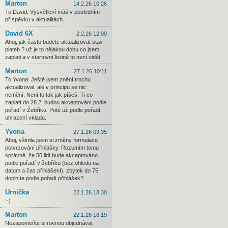
Marton
14.2.26 10:26
To David: Vysvětlení máš v posledním
příspěvku v aktualitách.
David 6X
2.2.26 12:09
Ahoj, jak často budete aktualizovat stav
plateb ? už je to nějakou dobu co jsem
zaplati a v startovní listině to není vidět
Marton
27.1.26 10:11
To Yvona: Ještě jsem znění trochu
aktualizoval, ale v principu se nic
nemění. Není to tak jak píšeš. Ti co
zaplatí do 28.2. budou akceptování podle
pořadí v Žebříku. Poté už podle pořadí
uhrazení vkladu.
Yvona
27.1.26 09:35
Ahoj, všimla jsem si změny formulace
potvrzování přihlášky. Rozumím tomu
správně, že 50 lidí bude akceptováno
podle pořadí v žebříku (bez ohledu na
datum a čas přihlášení), zbytek do 75
doplníte podle pořadí přihlášek?
Urnička
22.1.26 18:30
:-)
Marton
22.1.26 18:19
Nezapomeňte si rovnou objednávat