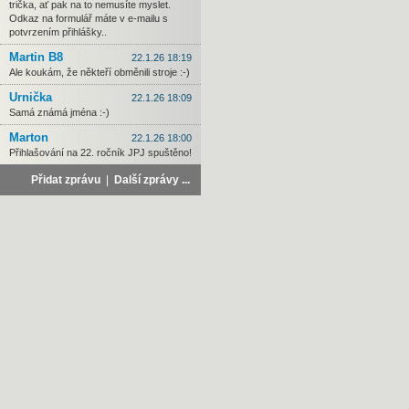
trička, ať pak na to nemusíte myslet.
Odkaz na formulář máte v e-mailu s
potvrzením přihlášky..
Martin B8
22.1.26 18:19
Ale koukám, že někteří obměnili stroje :-)
Urnička
22.1.26 18:09
Samá známá jména :-)
Marton
22.1.26 18:00
Přihlašování na 22. ročník JPJ spuštěno!
Přidat zprávu
|
Další zprávy ...