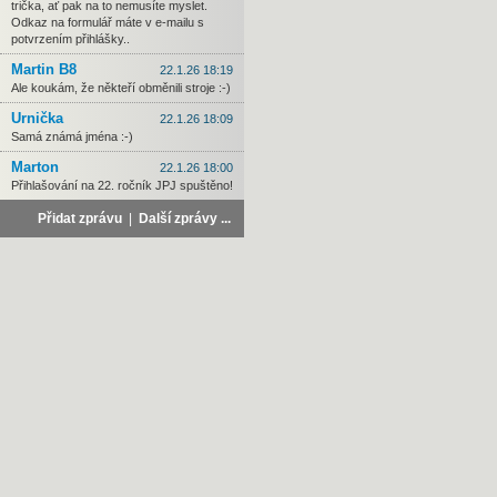
trička, ať pak na to nemusíte myslet.
Odkaz na formulář máte v e-mailu s
potvrzením přihlášky..
Martin B8
22.1.26 18:19
Ale koukám, že někteří obměnili stroje :-)
Urnička
22.1.26 18:09
Samá známá jména :-)
Marton
22.1.26 18:00
Přihlašování na 22. ročník JPJ spuštěno!
Přidat zprávu
|
Další zprávy ...