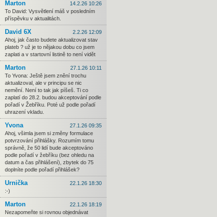
Marton
14.2.26 10:26
To David: Vysvětlení máš v posledním
příspěvku v aktualitách.
David 6X
2.2.26 12:09
Ahoj, jak často budete aktualizovat stav
plateb ? už je to nějakou dobu co jsem
zaplati a v startovní listině to není vidět
Marton
27.1.26 10:11
To Yvona: Ještě jsem znění trochu
aktualizoval, ale v principu se nic
nemění. Není to tak jak píšeš. Ti co
zaplatí do 28.2. budou akceptování podle
pořadí v Žebříku. Poté už podle pořadí
uhrazení vkladu.
Yvona
27.1.26 09:35
Ahoj, všimla jsem si změny formulace
potvrzování přihlášky. Rozumím tomu
správně, že 50 lidí bude akceptováno
podle pořadí v žebříku (bez ohledu na
datum a čas přihlášení), zbytek do 75
doplníte podle pořadí přihlášek?
Urnička
22.1.26 18:30
:-)
Marton
22.1.26 18:19
Nezapomeňte si rovnou objednávat