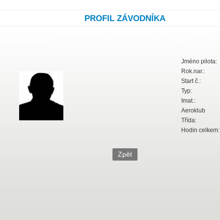
PROFIL ZÁVODNÍKA
Jméno pilota:
Rok.nar.:
Start č.:
Typ:
Imat.:
Aeroklub
Třída:
Hodin celkem: