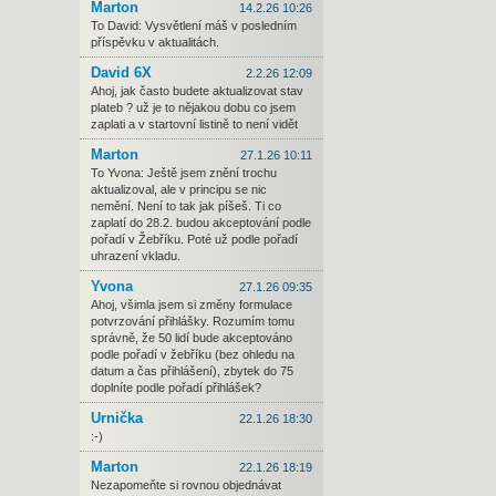
Marton
14.2.26 10:26
To David: Vysvětlení máš v posledním
příspěvku v aktualitách.
David 6X
2.2.26 12:09
Ahoj, jak často budete aktualizovat stav
plateb ? už je to nějakou dobu co jsem
zaplati a v startovní listině to není vidět
Marton
27.1.26 10:11
To Yvona: Ještě jsem znění trochu
aktualizoval, ale v principu se nic
nemění. Není to tak jak píšeš. Ti co
zaplatí do 28.2. budou akceptování podle
pořadí v Žebříku. Poté už podle pořadí
uhrazení vkladu.
Yvona
27.1.26 09:35
Ahoj, všimla jsem si změny formulace
potvrzování přihlášky. Rozumím tomu
správně, že 50 lidí bude akceptováno
podle pořadí v žebříku (bez ohledu na
datum a čas přihlášení), zbytek do 75
doplníte podle pořadí přihlášek?
Urnička
22.1.26 18:30
:-)
Marton
22.1.26 18:19
Nezapomeňte si rovnou objednávat