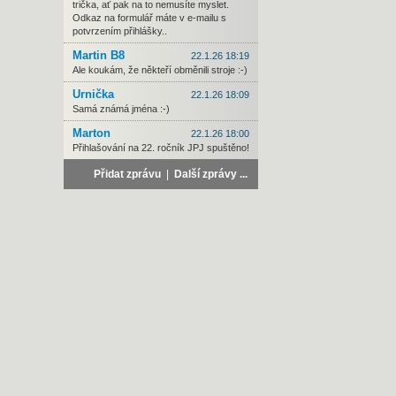
trička, ať pak na to nemusíte myslet.
Odkaz na formulář máte v e-mailu s
potvrzením přihlášky..
Martin B8
22.1.26 18:19
Ale koukám, že někteří obměnili stroje :-)
Urnička
22.1.26 18:09
Samá známá jména :-)
Marton
22.1.26 18:00
Přihlašování na 22. ročník JPJ spuštěno!
Přidat zprávu
|
Další zprávy ...