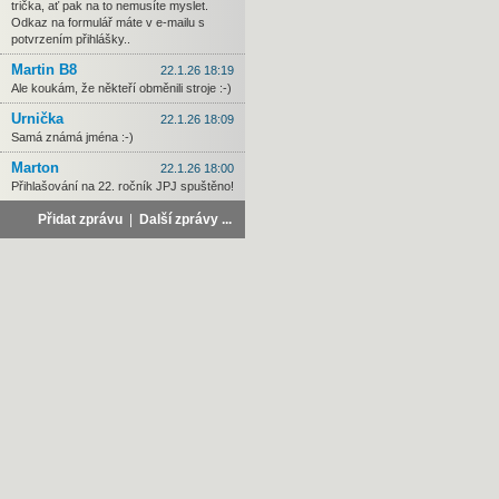
trička, ať pak na to nemusíte myslet.
Odkaz na formulář máte v e-mailu s
potvrzením přihlášky..
Martin B8
22.1.26 18:19
Ale koukám, že někteří obměnili stroje :-)
Urnička
22.1.26 18:09
Samá známá jména :-)
Marton
22.1.26 18:00
Přihlašování na 22. ročník JPJ spuštěno!
Přidat zprávu
|
Další zprávy ...