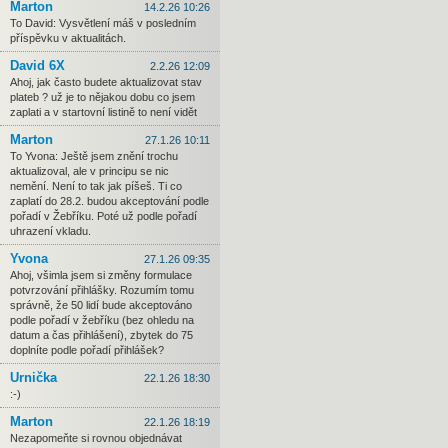
Marton
14.2.26 10:26
To David: Vysvětlení máš v posledním
příspěvku v aktualitách.
David 6X
2.2.26 12:09
Ahoj, jak často budete aktualizovat stav
plateb ? už je to nějakou dobu co jsem
zaplati a v startovní listině to není vidět
Marton
27.1.26 10:11
To Yvona: Ještě jsem znění trochu
aktualizoval, ale v principu se nic
nemění. Není to tak jak píšeš. Ti co
zaplatí do 28.2. budou akceptování podle
pořadí v Žebříku. Poté už podle pořadí
uhrazení vkladu.
Yvona
27.1.26 09:35
Ahoj, všimla jsem si změny formulace
potvrzování přihlášky. Rozumím tomu
správně, že 50 lidí bude akceptováno
podle pořadí v žebříku (bez ohledu na
datum a čas přihlášení), zbytek do 75
doplníte podle pořadí přihlášek?
Urnička
22.1.26 18:30
:-)
Marton
22.1.26 18:19
Nezapomeňte si rovnou objednávat