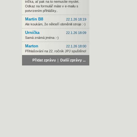
trička, ať pak na to nemusíte myslet.
Odkaz na formulář máte v e-mailu s
potvrzením přihlášky..
Martin B8
22.1.26 18:19
Ale koukám, že někteří obměnili stroje :-)
Urnička
22.1.26 18:09
Samá známá jména :-)
Marton
22.1.26 18:00
Přihlašování na 22. ročník JPJ spuštěno!
Přidat zprávu
|
Další zprávy ...