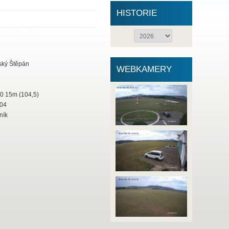
HISTORIE
ký Štěpán
WEBKAMERY
 15m (104,5)
04
ník