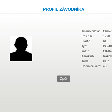
PROFIL ZÁVODNÍKA
Jméno pilota:
Obrovs
Rok.nar.:
1990
Start č.:
RD
Typ:
DG-400
Imat.:
OK-04
Aeroklub
Rakov
Třída:
Klub
Hodin celkem:
450