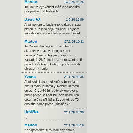
Marton
14.2.26 10:26
To David: Vysvětlení máš v posledním
příspěvku v aktualitách.
David 6X
2.2.26 12:09
Ahoj, jak často budete aktualizovat stav
plateb ? už je to nějakou dobu co jsem
zaplati a v startovní listině to není vidět
Marton
27.1.26 10:11
To Yvona: Ještě jsem znění trochu
aktualizoval, ale v principu se nic
nemění. Není to tak jak píšeš. Ti co
zaplatí do 28.2. budou akceptování podle
pořadí v Žebříku. Poté už podle pořadí
uhrazení vkladu.
Yvona
27.1.26 09:35
Ahoj, všimla jsem si změny formulace
potvrzování přihlášky. Rozumím tomu
správně, že 50 lidí bude akceptováno
podle pořadí v žebříku (bez ohledu na
datum a čas přihlášení), zbytek do 75
doplníte podle pořadí přihlášek?
Urnička
22.1.26 18:30
:-)
Marton
22.1.26 18:19
Nezapomeňte si rovnou objednávat