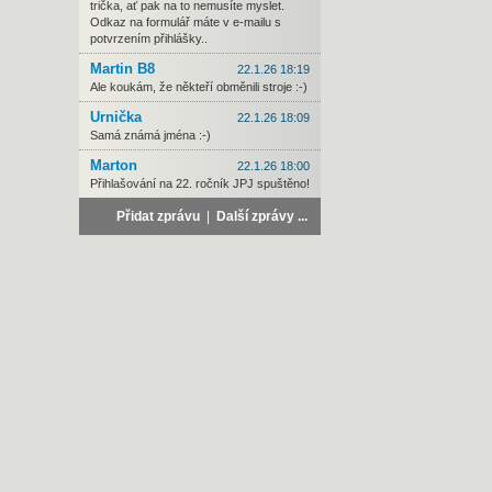
trička, ať pak na to nemusíte myslet.
Odkaz na formulář máte v e-mailu s
potvrzením přihlášky..
Martin B8
22.1.26 18:19
Ale koukám, že někteří obměnili stroje :-)
Urnička
22.1.26 18:09
Samá známá jména :-)
Marton
22.1.26 18:00
Přihlašování na 22. ročník JPJ spuštěno!
Přidat zprávu
|
Další zprávy ...