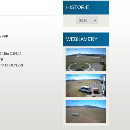
HISTORIE
 Petr
WEBKAMERY
 15m (104,1)
79
 nad Ostravicí