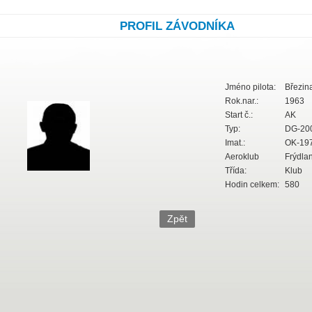
PROFIL ZÁVODNÍKA
Jméno pilota:
Březina
Rok.nar.:
1963
Start č.:
AK
Typ:
DG-200
Imat.:
OK-19
Aeroklub
Frýdlant
Třída:
Klub
Hodin celkem:
580