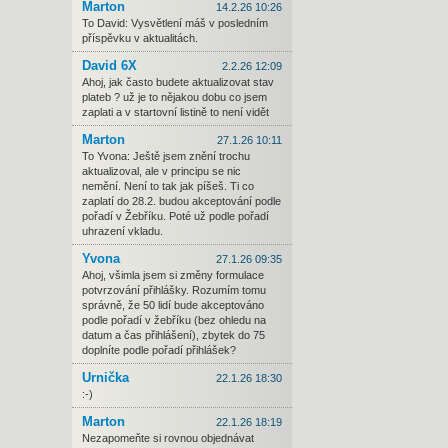
Marton
14.2.26 10:26
To David: Vysvětlení máš v posledním
příspěvku v aktualitách.
David 6X
2.2.26 12:09
Ahoj, jak často budete aktualizovat stav
plateb ? už je to nějakou dobu co jsem
zaplati a v startovní listině to není vidět
Marton
27.1.26 10:11
To Yvona: Ještě jsem znění trochu
aktualizoval, ale v principu se nic
nemění. Není to tak jak píšeš. Ti co
zaplatí do 28.2. budou akceptování podle
pořadí v Žebříku. Poté už podle pořadí
uhrazení vkladu.
Yvona
27.1.26 09:35
Ahoj, všimla jsem si změny formulace
potvrzování přihlášky. Rozumím tomu
správně, že 50 lidí bude akceptováno
podle pořadí v žebříku (bez ohledu na
datum a čas přihlášení), zbytek do 75
doplníte podle pořadí přihlášek?
Urnička
22.1.26 18:30
:-)
Marton
22.1.26 18:19
Nezapomeňte si rovnou objednávat