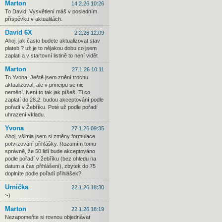
Marton
14.2.26 10:26
To David: Vysvětlení máš v posledním
příspěvku v aktualitách.
David 6X
2.2.26 12:09
Ahoj, jak často budete aktualizovat stav
plateb ? už je to nějakou dobu co jsem
zaplati a v startovní listině to není vidět
Marton
27.1.26 10:11
To Yvona: Ještě jsem znění trochu
aktualizoval, ale v principu se nic
nemění. Není to tak jak píšeš. Ti co
zaplatí do 28.2. budou akceptování podle
pořadí v Žebříku. Poté už podle pořadí
uhrazení vkladu.
Yvona
27.1.26 09:35
Ahoj, všimla jsem si změny formulace
potvrzování přihlášky. Rozumím tomu
správně, že 50 lidí bude akceptováno
podle pořadí v žebříku (bez ohledu na
datum a čas přihlášení), zbytek do 75
doplníte podle pořadí přihlášek?
Urnička
22.1.26 18:30
:-)
Marton
22.1.26 18:19
Nezapomeňte si rovnou objednávat