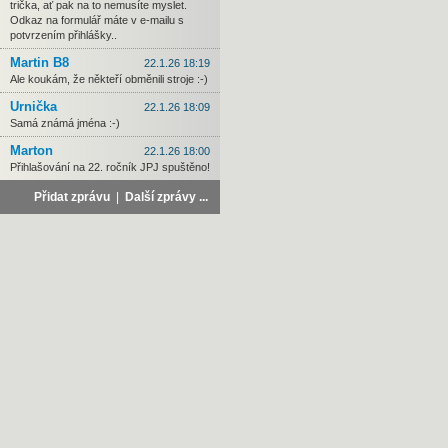
trička, ať pak na to nemusíte myslet.
Odkaz na formulář máte v e-mailu s
potvrzením přihlášky..
Martin B8
22.1.26 18:19
Ale koukám, že někteří obměnili stroje :-)
Urnička
22.1.26 18:09
Samá známá jména :-)
Marton
22.1.26 18:00
Přihlašování na 22. ročník JPJ spuštěno!
Přidat zprávu
|
Další zprávy ...