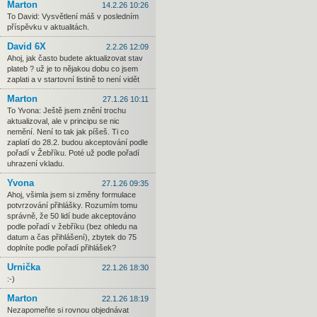
Marton
14.2.26 10:26
To David: Vysvětlení máš v posledním
příspěvku v aktualitách.
David 6X
2.2.26 12:09
Ahoj, jak často budete aktualizovat stav
plateb ? už je to nějakou dobu co jsem
zaplati a v startovní listině to není vidět
Marton
27.1.26 10:11
To Yvona: Ještě jsem znění trochu
aktualizoval, ale v principu se nic
nemění. Není to tak jak píšeš. Ti co
zaplatí do 28.2. budou akceptování podle
pořadí v Žebříku. Poté už podle pořadí
uhrazení vkladu.
Yvona
27.1.26 09:35
Ahoj, všimla jsem si změny formulace
potvrzování přihlášky. Rozumím tomu
správně, že 50 lidí bude akceptováno
podle pořadí v žebříku (bez ohledu na
datum a čas přihlášení), zbytek do 75
doplníte podle pořadí přihlášek?
Urnička
22.1.26 18:30
:-)
Marton
22.1.26 18:19
Nezapomeňte si rovnou objednávat