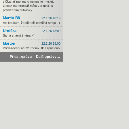
trička, ať pak na to nemusíte myslet.
Odkaz na formulář máte v e-mailu s
potvrzením přihlášky..
Martin B8
22.1.26 18:19
Ale koukám, že někteří obměnili stroje :-)
Urnička
22.1.26 18:09
Samá známá jména :-)
Marton
22.1.26 18:00
Přihlašování na 22. ročník JPJ spuštěno!
Přidat zprávu
|
Další zprávy ...