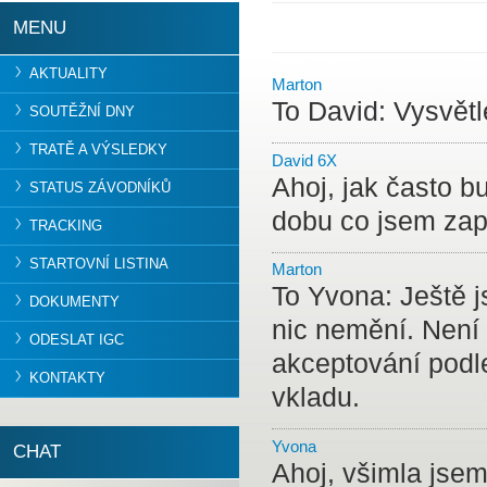
MENU
AKTUALITY
Marton
To David: Vysvětl
SOUTĚŽNÍ DNY
TRATĚ A VÝSLEDKY
David 6X
Ahoj, jak často b
STATUS ZÁVODNÍKŮ
dobu co jsem zapla
TRACKING
STARTOVNÍ LISTINA
Marton
To Yvona: Ještě j
DOKUMENTY
nic nemění. Není t
ODESLAT IGC
akceptování podle
KONTAKTY
vkladu.
Yvona
CHAT
Ahoj, všimla jsem