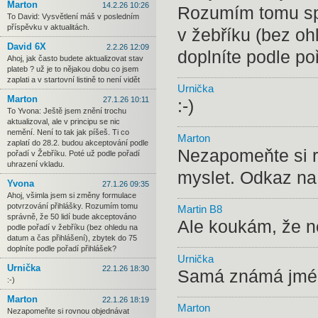
Marton
14.2.26 10:26
Rozumím tomu spr
To David: Vysvětlení máš v posledním
příspěvku v aktualitách.
v žebříku (bez oh
David 6X
2.2.26 12:09
doplníte podle po
Ahoj, jak často budete aktualizovat stav
plateb ? už je to nějakou dobu co jsem
zaplati a v startovní listině to není vidět
Urnička
Marton
27.1.26 10:11
:-)
To Yvona: Ještě jsem znění trochu
aktualizoval, ale v principu se nic
nemění. Není to tak jak píšeš. Ti co
Marton
zaplatí do 28.2. budou akceptování podle
Nezapomeňte si r
pořadí v Žebříku. Poté už podle pořadí
uhrazení vkladu.
myslet. Odkaz na 
Yvona
27.1.26 09:35
Ahoj, všimla jsem si změny formulace
potvrzování přihlášky. Rozumím tomu
Martin B8
správně, že 50 lidí bude akceptováno
Ale koukám, že něk
podle pořadí v žebříku (bez ohledu na
datum a čas přihlášení), zbytek do 75
doplníte podle pořadí přihlášek?
Urnička
Urnička
22.1.26 18:30
Samá známá jmén
:-)
Marton
22.1.26 18:19
Marton
Nezapomeňte si rovnou objednávat