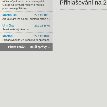
Přihlašování na 2
trička, ať pak na to nemusíte myslet.
Odkaz na formulář máte v e-mailu s
potvrzením přihlášky..
Martin B8
22.1.26 18:19
Ale koukám, že někteří obměnili stroje :-)
Urnička
22.1.26 18:09
Samá známá jména :-)
Marton
22.1.26 18:00
Přihlašování na 22. ročník JPJ spuštěno!
Přidat zprávu
|
Další zprávy ...