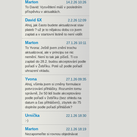
Marton
14.2.26 10:26
To David: Vysvětlení máš v posledním
příspěvku v aktualitách.
David 6X
2.2.26 12:09
Ahoj, jak často budete aktualizovat stav
plateb ? už je to nějakou dobu co jsem
zaplati a v startovní listině to není vidět
Marton
27.1.26 10:11
To Yvona: Ještě jsem znění trochu
aktualizoval, ale v principu se nic
nemění. Není to tak jak píšeš. Ti co
zaplatí do 28.2. budou akceptování podle
pořadí v Žebříku. Poté už podle pořadí
uhrazení vkladu.
Yvona
27.1.26 09:35
Ahoj, všimla jsem si změny formulace
potvrzování přihlášky. Rozumím tomu
správně, že 50 lidí bude akceptováno
podle pořadí v žebříku (bez ohledu na
datum a čas přihlášení), zbytek do 75
doplníte podle pořadí přihlášek?
Urnička
22.1.26 18:30
:-)
Marton
22.1.26 18:19
Nezapomeňte si rovnou objednávat