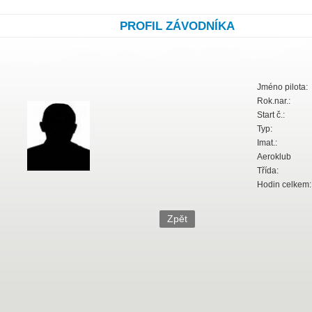
PROFIL ZÁVODNÍKA
Jméno pilota:
Rok.nar.:
Start č.:
Typ:
Imat.:
Aeroklub
Třída:
Hodin celkem: