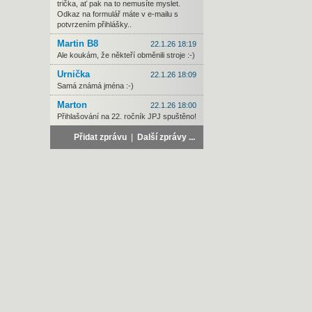
trička, ať pak na to nemusíte myslet.
Odkaz na formulář máte v e-mailu s
potvrzením přihlášky..
Martin B8
22.1.26 18:19
Ale koukám, že někteří obměnili stroje :-)
Urnička
22.1.26 18:09
Samá známá jména :-)
Marton
22.1.26 18:00
Přihlašování na 22. ročník JPJ spuštěno!
Přidat zprávu
|
Další zprávy ...