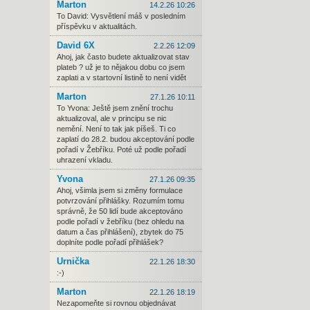
Marton
14.2.26 10:26
To David: Vysvětlení máš v posledním
příspěvku v aktualitách.
David 6X
2.2.26 12:09
Ahoj, jak často budete aktualizovat stav
plateb ? už je to nějakou dobu co jsem
zaplati a v startovní listině to není vidět
Marton
27.1.26 10:11
To Yvona: Ještě jsem znění trochu
aktualizoval, ale v principu se nic
nemění. Není to tak jak píšeš. Ti co
zaplatí do 28.2. budou akceptování podle
pořadí v Žebříku. Poté už podle pořadí
uhrazení vkladu.
Yvona
27.1.26 09:35
Ahoj, všimla jsem si změny formulace
potvrzování přihlášky. Rozumím tomu
správně, že 50 lidí bude akceptováno
podle pořadí v žebříku (bez ohledu na
datum a čas přihlášení), zbytek do 75
doplníte podle pořadí přihlášek?
Urnička
22.1.26 18:30
:-)
Marton
22.1.26 18:19
Nezapomeňte si rovnou objednávat