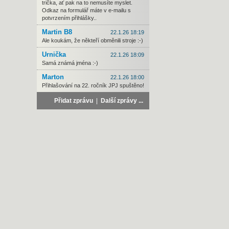
trička, ať pak na to nemusíte myslet.
Odkaz na formulář máte v e-mailu s
potvrzením přihlášky..
Martin B8
22.1.26 18:19
Ale koukám, že někteří obměnili stroje :-)
Urnička
22.1.26 18:09
Samá známá jména :-)
Marton
22.1.26 18:00
Přihlašování na 22. ročník JPJ spuštěno!
Přidat zprávu
|
Další zprávy ...