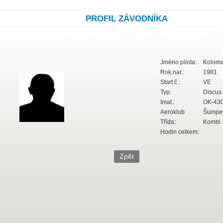
PROFIL ZÁVODNÍKA
Jméno pilota:
Kolomaz
Rok.nar.:
1981
Start č.:
VE
Typ:
Discus 
Imat.:
OK-43
Aeroklub
Šumpe
Třída:
Kombi 
Hodin celkem: