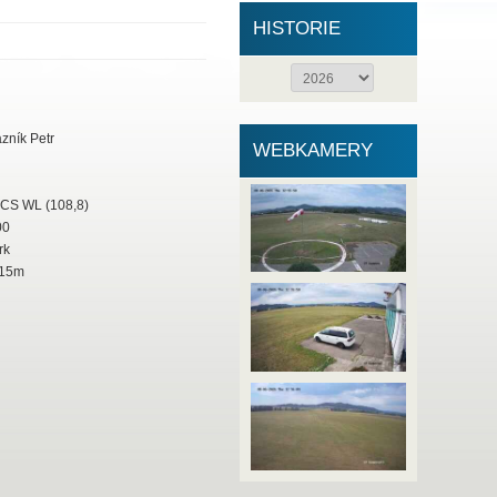
HISTORIE
ník Petr
WEBKAMERY
CS WL (108,8)
00
rk
15m