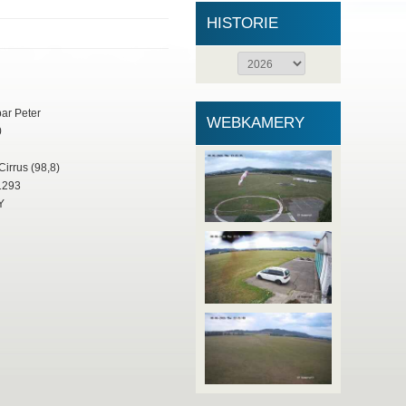
HISTORIE
r Peter
WEBKAMERY
0
Cirrus (98,8)
293
Y