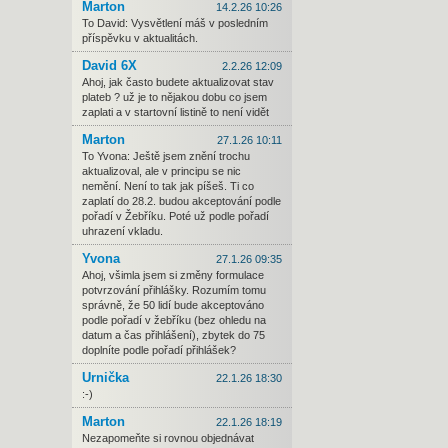
Marton
14.2.26 10:26
To David: Vysvětlení máš v posledním
příspěvku v aktualitách.
David 6X
2.2.26 12:09
Ahoj, jak často budete aktualizovat stav
plateb ? už je to nějakou dobu co jsem
zaplati a v startovní listině to není vidět
Marton
27.1.26 10:11
To Yvona: Ještě jsem znění trochu
aktualizoval, ale v principu se nic
nemění. Není to tak jak píšeš. Ti co
zaplatí do 28.2. budou akceptování podle
pořadí v Žebříku. Poté už podle pořadí
uhrazení vkladu.
Yvona
27.1.26 09:35
Ahoj, všimla jsem si změny formulace
potvrzování přihlášky. Rozumím tomu
správně, že 50 lidí bude akceptováno
podle pořadí v žebříku (bez ohledu na
datum a čas přihlášení), zbytek do 75
doplníte podle pořadí přihlášek?
Urnička
22.1.26 18:30
:-)
Marton
22.1.26 18:19
Nezapomeňte si rovnou objednávat