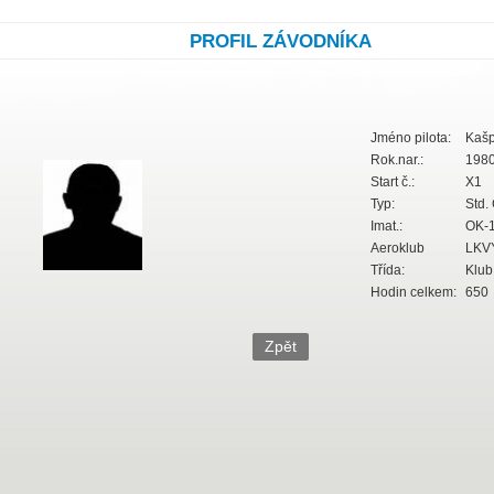
PROFIL ZÁVODNÍKA
Jméno pilota:
Kašpa
Rok.nar.:
198
Start č.:
X1
Typ:
Std. 
Imat.:
OK-1
Aeroklub
LKV
Třída:
Klub
Hodin celkem:
650