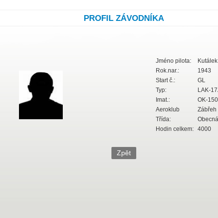
PROFIL ZÁVODNÍKA
Jméno pilota:
Kutálek
Rok.nar.:
1943
Start č.:
GL
Typ:
LAK-17A
Imat.:
OK-150
Aeroklub
Zábřeh
Třída:
Obecná
Hodin celkem:
4000