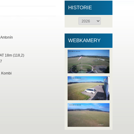
HISTORIE
 Antonín
WEBKAMERY
T 18m (118,2)
7
 Kombi