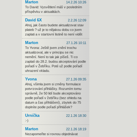
Marton
14.2.26 10:26
To David: Vysvětlení máš v posledním
příspěvku v aktualitách.
David 6X
2.2.26 12:09
Ahoj, jak často budete aktualizovat stav
plateb ? už je to nějakou dobu co jsem
zaplati a v startovní listině to není vidět
Marton
27.1.26 10:11
To Yvona: Ještě jsem znění trochu
aktualizoval, ale v principu se nic
nemění. Není to tak jak píšeš. Ti co
zaplatí do 28.2. budou akceptování podle
pořadí v Žebříku. Poté už podle pořadí
uhrazení vkladu.
Yvona
27.1.26 09:35
Ahoj, všimla jsem si změny formulace
potvrzování přihlášky. Rozumím tomu
správně, že 50 lidí bude akceptováno
podle pořadí v žebříku (bez ohledu na
datum a čas přihlášení), zbytek do 75
doplníte podle pořadí přihlášek?
Urnička
22.1.26 18:30
:-)
Marton
22.1.26 18:19
Nezapomeňte si rovnou objednávat