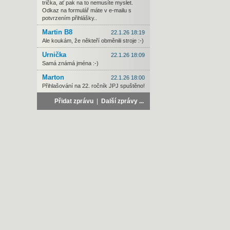
trička, ať pak na to nemusíte myslet.
Odkaz na formulář máte v e-mailu s
potvrzením přihlášky..
Martin B8
22.1.26 18:19
Ale koukám, že někteří obměnili stroje :-)
Urnička
22.1.26 18:09
Samá známá jména :-)
Marton
22.1.26 18:00
Přihlašování na 22. ročník JPJ spuštěno!
Přidat zprávu
|
Další zprávy ...