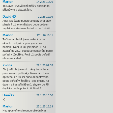
Marton
14.2.26 10:26
To David: Vysvětlení máš v posledním
příspěvku v aktualitách.
David 6X
2.2.26 12:09
Ahoj, jak často budete aktualizovat stav
plateb ? už je to nějakou dobu co jsem
zaplati a v startovní listině to není vidět
Marton
27.1.26 10:11
To Yvona: Ještě jsem znění trochu
aktualizoval, ale v principu se nic
nemění. Není to tak jak píšeš. Ti co
zaplatí do 28.2. budou akceptování podle
pořadí v Žebříku. Poté už podle pořadí
uhrazení vkladu.
Yvona
27.1.26 09:35
Ahoj, všimla jsem si změny formulace
potvrzování přihlášky. Rozumím tomu
správně, že 50 lidí bude akceptováno
podle pořadí v žebříku (bez ohledu na
datum a čas přihlášení), zbytek do 75
doplníte podle pořadí přihlášek?
Urnička
22.1.26 18:30
:-)
Marton
22.1.26 18:19
Nezapomeňte si rovnou objednávat