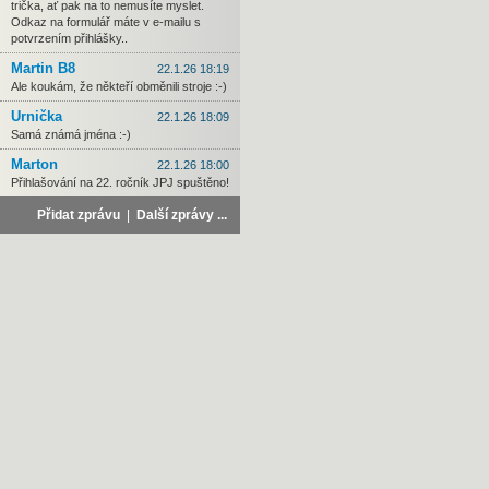
trička, ať pak na to nemusíte myslet.
Odkaz na formulář máte v e-mailu s
potvrzením přihlášky..
Martin B8
22.1.26 18:19
Ale koukám, že někteří obměnili stroje :-)
Urnička
22.1.26 18:09
Samá známá jména :-)
Marton
22.1.26 18:00
Přihlašování na 22. ročník JPJ spuštěno!
Přidat zprávu
|
Další zprávy ...