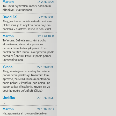
Marton
14.2.26 10:26
To David: Vysvětlení máš v posledním
příspěvku v aktualitách.
David 6X
2.2.26 12:09
Ahoj, jak často budete aktualizovat stav
plateb ? už je to nějakou dobu co jsem
zaplati a v startovní listině to není vidět
Marton
27.1.26 10:11
To Yvona: Ještě jsem znění trochu
aktualizoval, ale v principu se nic
nemění. Není to tak jak píšeš. Ti co
zaplatí do 28.2. budou akceptování podle
pořadí v Žebříku. Poté už podle pořadí
uhrazení vkladu.
Yvona
27.1.26 09:35
Ahoj, všimla jsem si změny formulace
potvrzování přihlášky. Rozumím tomu
správně, že 50 lidí bude akceptováno
podle pořadí v žebříku (bez ohledu na
datum a čas přihlášení), zbytek do 75
doplníte podle pořadí přihlášek?
Urnička
22.1.26 18:30
:-)
Marton
22.1.26 18:19
Nezapomeňte si rovnou objednávat