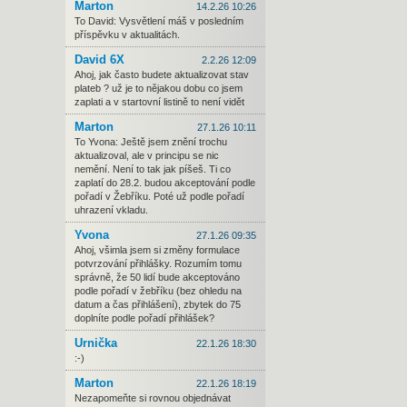
Marton
14.2.26 10:26
To David: Vysvětlení máš v posledním
příspěvku v aktualitách.
David 6X
2.2.26 12:09
Ahoj, jak často budete aktualizovat stav
plateb ? už je to nějakou dobu co jsem
zaplati a v startovní listině to není vidět
Marton
27.1.26 10:11
To Yvona: Ještě jsem znění trochu
aktualizoval, ale v principu se nic
nemění. Není to tak jak píšeš. Ti co
zaplatí do 28.2. budou akceptování podle
pořadí v Žebříku. Poté už podle pořadí
uhrazení vkladu.
Yvona
27.1.26 09:35
Ahoj, všimla jsem si změny formulace
potvrzování přihlášky. Rozumím tomu
správně, že 50 lidí bude akceptováno
podle pořadí v žebříku (bez ohledu na
datum a čas přihlášení), zbytek do 75
doplníte podle pořadí přihlášek?
Urnička
22.1.26 18:30
:-)
Marton
22.1.26 18:19
Nezapomeňte si rovnou objednávat