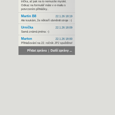
trička, ať pak na to nemusíte myslet.
Odkaz na formulář máte v e-mailu s
potvrzením přihlášky..
Martin B8
22.1.26 18:19
Ale koukám, že někteří obměnili stroje :-)
Urnička
22.1.26 18:09
Samá známá jména :-)
Marton
22.1.26 18:00
Přihlašování na 22. ročník JPJ spuštěno!
Přidat zprávu
|
Další zprávy ...