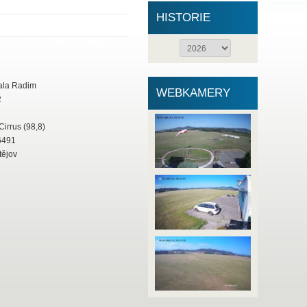
HISTORIE
la Radim
WEBKAMERY
2
Cirrus (98,8)
491
ějov