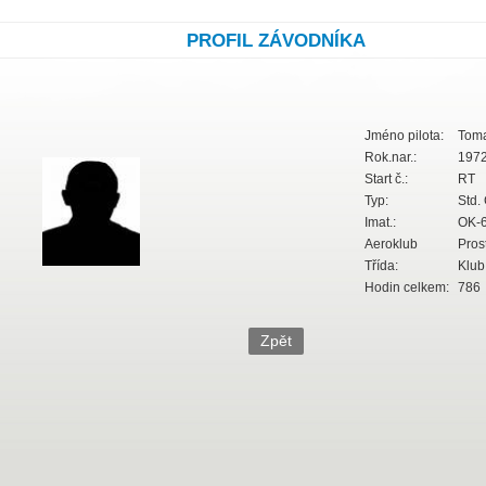
PROFIL ZÁVODNÍKA
Jméno pilota:
Toma
Rok.nar.:
197
Start č.:
RT
Typ:
Std. 
Imat.:
OK-6
Aeroklub
Prost
Třída:
Klub
Hodin celkem:
786